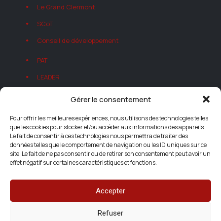
Le Grand Clermont
SCoT
Conseil de développement
PAT
LEADER
Autorisations d'Urbanisme
Gérer le consentement
Autres projets
Pour offrir les meilleures expériences, nous utilisons des technologies telles
que les cookies pour stocker et/ou accéder aux informations des appareils.
Le fait de consentir à ces technologies nous permettra de traiter des
données telles que le comportement de navigation ou les ID uniques sur ce
site. Le fait de ne pas consentir ou de retirer son consentement peut avoir un
effet négatif sur certaines caractéristiques et fonctions.
Accepter
Refuser