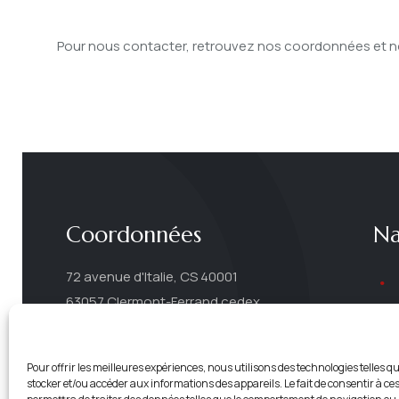
Pour nous contacter, retrouvez nos coordonnées et not
Coordonnées
Na
72 avenue d'Italie, CS 40001
63057 Clermont-Ferrand cedex
04 44 44 95 80
secretariat@legrandclermont.fr
Pour offrir les meilleures expériences, nous utilisons des technologies telles q
stocker et/ou accéder aux informations des appareils. Le fait de consentir à c