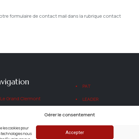
re formulaire de contact mail dans la rubrique contact
vigation
PAT
Le Grand Clermont
LEADER
SCoT
Autorisations d'Urbanism
Gérer le consentement
Conseil de développement
Autres projets
ue les cookies pour
Accepter
es technologies nous